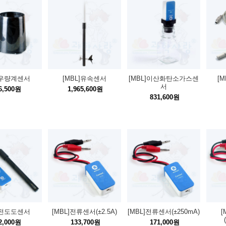
]우량계센서
[MBL]유속센서
[MBL]이산화탄소가스센
[
서
6,500원
1,965,600원
831,600원
]전도도센서
[MBL]전류센서(±2.5A)
[MBL]전류센서(±250mA)
[
2,000원
133,700원
171,000원