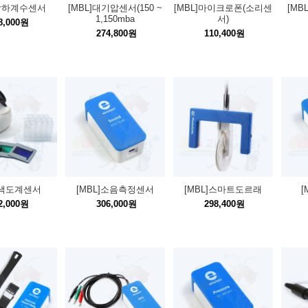
]낙하계수센서
[MBL]대기압센서(150 ~
[MBL]마이크로폰(소리센
[M
1,150mba
서)
8,000원
274,800원
110,400원
]색도계센서
[MBL]소음측정센서
[MBL]스마트도르래
[
2,000원
306,000원
298,400원