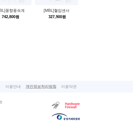
MBL]풍향풍속계
[MBL]혈압센서
742,800원
327,900원
개
이용안내
개인정보처리방침
이용약관
호