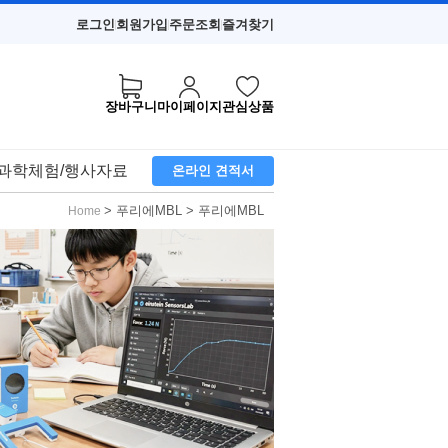
로그인
회원가입
주문조회
즐겨찾기
장바구니
마이페이지
관심상품
과학체험/행사자료
온라인 견적서
> 푸리에MBL > 푸리에MBL
Home