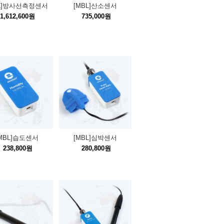
BL]방사선측정센서
[MBL]산소센서
1,612,600원
735,000원
MBL]습도센서
[MBL]심박센서
238,800원
280,800원