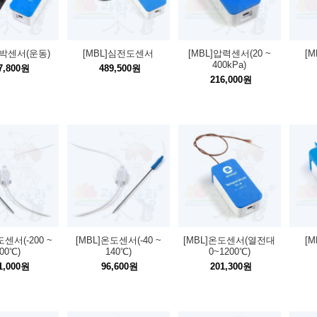
심박센서(운동)
[MBL]심전도센서
[MBL]압력센서(20 ~
[
400kPa)
7,800원
489,500원
216,000원
도센서(-200 ~
[MBL]온도센서(-40 ~
[MBL]온도센서(열전대
[
00℃)
140℃)
0~1200℃)
1,000원
96,600원
201,300원