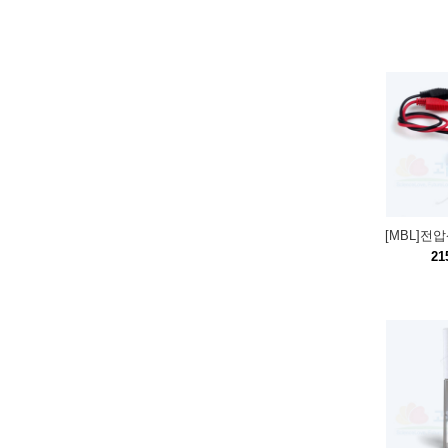
[MBL]전
21