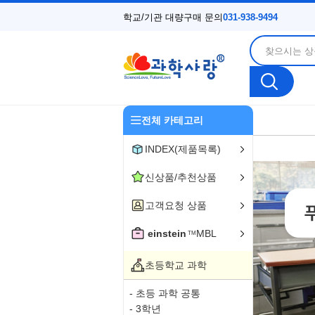
학교/기관 대량구매 문의
031-938-9494
전체 카테고리
INDEX(제품목록)
신상품/추천상품
고객요청 상품
einstein
MBL
TM
초등학교 과학
- 초등 과학 공통
- 3학년