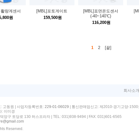
]폐활량계센서
[MBL]포토게이트
[MBL]표면온도센서
[
(-40~140℃)
6,800원
159,500원
116,200원
1
2
[끝]
회사소
표: 고동원 | 사업자등록번호:
| 통신판매업신고: 제2010-경기고양-1500
229-01-06029
: 이미경
덕양구 토당로 130 허스프라자 |
TEL: 031)938-9494
| FAX: 031)601-6565
ore@gmail.com
ghts Reserved.