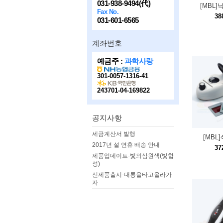
031-938-9494(代)
[MBL
Fax No.
38
031-601-6565
계좌번호
예금주 :
과학사랑
301-0057-1316-41
243701-04-169822
공지사항
세금계산서 발행
[MBL
2017년 설 연휴 배송 안내
37
제품업데이트-빛의삼원색(빛합
성)
신제품출시-대롱을타고올라가
자