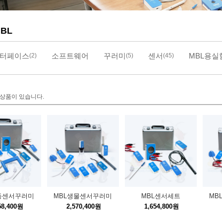
BL
인터페이스
소프트웨어
꾸러미
센서
MBL용실
(2)
(5)
(45)
 상품이 있습니다.
등센서꾸러미
MBL생물센서꾸러미
MBL센서세트
MB
58,400원
2,570,400원
1,654,800원