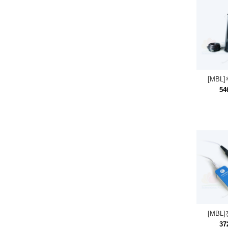
[MBL
54
[MBL
37