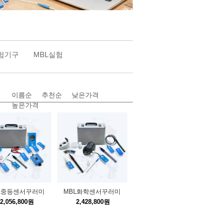
험기구
MBL실험
이름순
추천순
낮은가격
높은가격
L중등센서꾸러미
MBL화학센서꾸러미
2,056,800원
2,428,800원