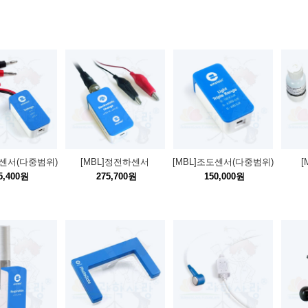
압센서(다중범위)
[MBL]정전하센서
[MBL]조도센서(다중범위)
[
5,400원
275,700원
150,000원