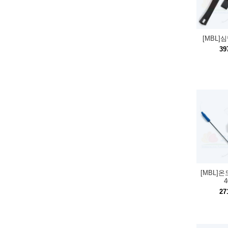
[MBL]
39
[MBL]온
4
27