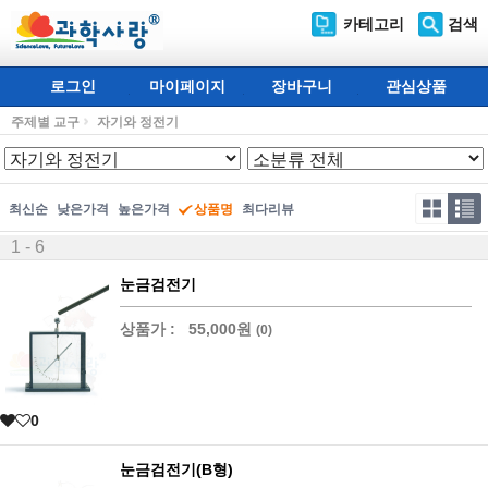
카테고리
검색
로그인
마이페이지
장바구니
관심상품
주제별 교구
자기와 정전기
최신순
낮은가격
높은가격
상품명
최다리뷰
1 - 6
눈금검전기
상품가 :
55,000원
(0)
0
눈금검전기(B형)